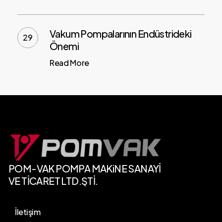
Vakum Pompalarının Endüstrideki
Önemi
Read More
POM-VAK
POMPA
MAKiNE SANAYİ
VE
TİCARET
LTD.ŞTİ.
İletişim