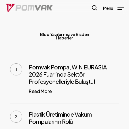
Skip
Menu
to
search
main
content
Blog
Yazılarımız
ve
Bizden
Haberler
Pomvak Pompa, WIN EURASIA
2026 Fuarı’nda Sektör
Profesyonelleriyle Buluştu!
Read More
Plastik Üretiminde Vakum
Pompalarının Rolü