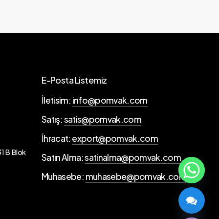
E-Posta Listemiz
İletisim:
info@pomvak.com
Satış:
satis@pomvak.com
İhracat:
export@pomvak.com
1 B Blok
Satın Alma:
satinalma@pomvak.com
Muhasebe:
muhasebe@pomvak.com
chaty
Hide