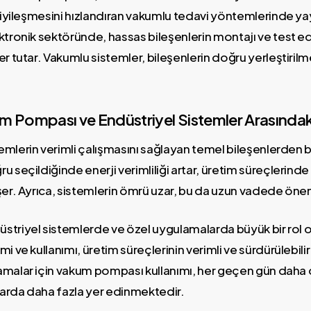
 iyileşmesini hızlandıran vakumlu tedavi yöntemlerinde yayg
ektronik sektöründe, hassas bileşenlerin montajı ve test
r tutar. Vakumlu sistemler, bileşenlerin doğru yerleştirilme
 Pompası ve Endüstriyel Sistemler Arasındaki 
mlerin verimli çalışmasını sağlayan temel bileşenlerden bi
 seçildiğinde enerji verimliliği artar, üretim süreçlerinde 
er. Ayrıca, sistemlerin ömrü uzar, bu da uzun vadede öneml
striyel sistemlerde ve özel uygulamalarda büyük bir rol
i ve kullanımı, üretim süreçlerinin verimli ve sürdürülebilir
amalar için vakum pompası kullanımı, her geçen gün daha
arda daha fazla yer edinmektedir.