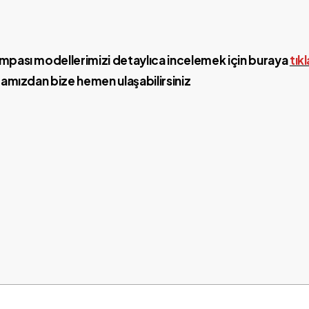
ompası modellerimizi detaylıca incelemek için buraya
tıkl
amızdan bize hemen ulaşabilirsiniz