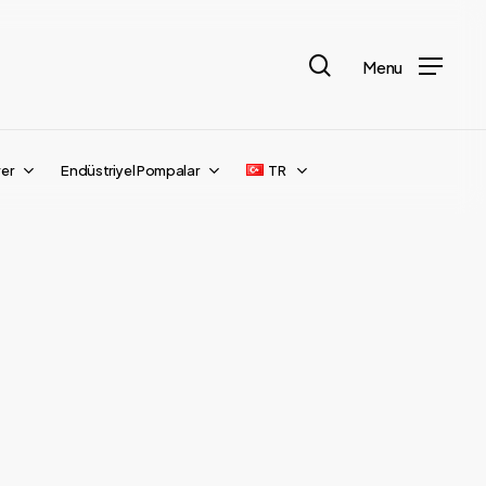
search
Menu
er
Endüstriyel Pompalar
TR