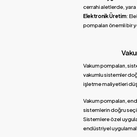
cerrahi aletlerde, yara
Elektronik Üretim
: El
pompaları önemli bir ye
Vakum
Vakum pompaları, siste
vakumlu sistemler doğru
işletme maliyetleri düş
Vakum pompaları, endü
sistemlerin doğru seçim
Sistemlere özel uygul
endüstriyel uygulamal