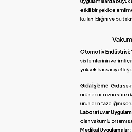
uygulamalarda büyük b
etkili bir şekilde emi
kullanıldığını ve bu te
Vakum 
Otomotiv Endüstrisi
:
sistemlerinin verimli ç
yüksek hassasiyetli işl
Gıda İşleme
: Gıda sek
ürünlerinin uzun süre da
ürünlerin tazeliğini kor
Laboratuvar Uygulama
olan vakumlu ortamı sağl
Medikal Uygulamalar
: