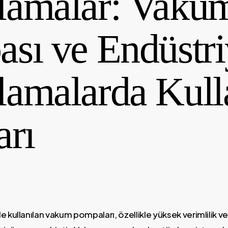
lamalar: Vaku
sı ve Endüstri
amalarda Kul
arı
e kullanılan vakum pompaları, özellikle yüksek verimlilik v