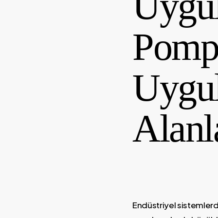
Uygu
Pompa
Uygul
Alanl
Endüstriyel sistemlerd