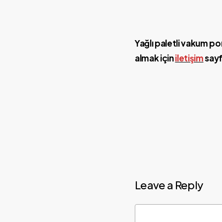
Yağlı paletli vakum p
almak için
iletişim
sayf
Leave a Reply