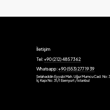
İletişim
Tel:
+90 (212) 485 73 62
Whatsapp:
+90 (553) 277 19 39
Selahaddin Eyyubi Mah. Uğur Mumcu Cad. No: 3
İç Kapı No: 31/1 Esenyurt / İstanbul