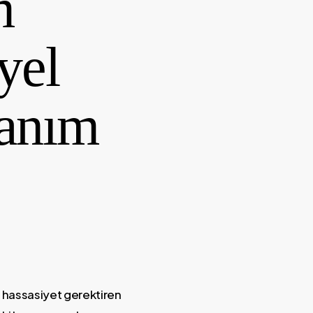
m
yel
lanım
e hassasiyet gerektiren