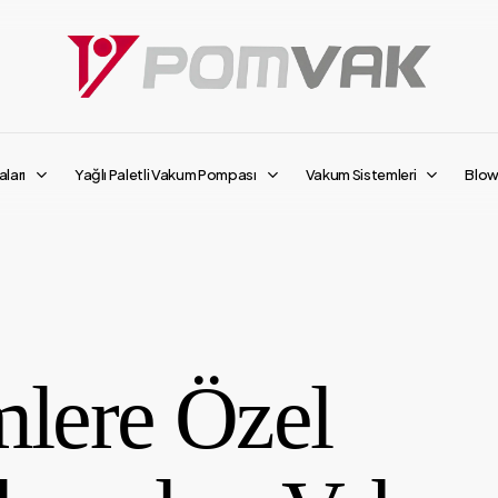
ları
Yağlı Paletli Vakum Pompası
Vakum Sistemleri
Blow
mlere Özel