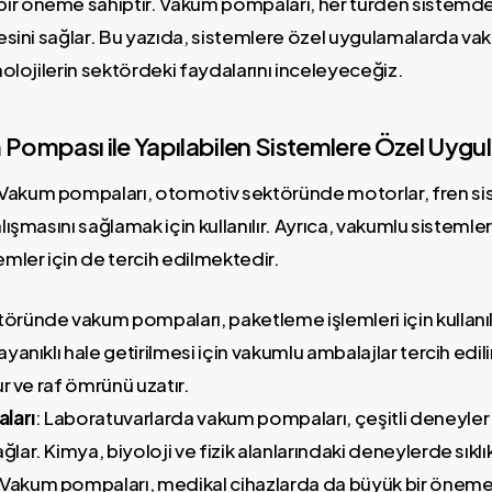
ir öneme sahiptir. Vakum pompaları, her türden sistemdek
lmesini sağlar. Bu yazıda, sistemlere özel uygulamalarda va
knolojilerin sektördeki faydalarını inceleyeceğiz.
Pompası ile Yapılabilen Sistemlere Özel Uygu
 Vakum pompaları, otomotiv sektöründe motorlar, fren sis
alışmasını sağlamak için kullanılır. Ayrıca, vakumlu sistemle
emler için de tercih edilmektedir.
töründe vakum pompaları, paketleme işlemleri için kullanılı
yanıklı hale getirilmesi için vakumlu ambalajlar tercih edili
ur ve raf ömrünü uzatır.
ları
: Laboratuvarlarda vakum pompaları, çeşitli deneyler ve
ar. Kimya, biyoloji ve fizik alanlarındaki deneylerde sıklıkl
 Vakum pompaları, medikal cihazlarda da büyük bir öneme s