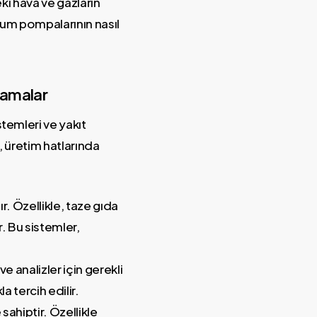
i hava ve gazların
kum pompalarının nasıl
lamalar
temleri ve yakıt
r, üretim hatlarında
r. Özellikle, taze gıda
r. Bu sistemler,
 analizler için gerekli
a tercih edilir.
ahiptir. Özellikle