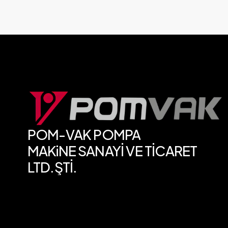
POM-VAK
POMPA
MAKiNE SANAYİ
VE
TİCARET
LTD.ŞTİ.